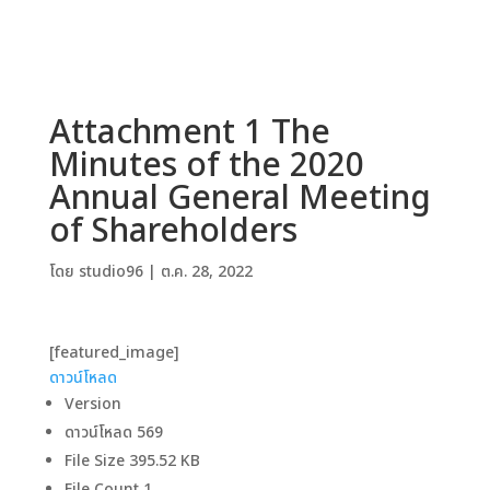
Attachment 1 The
Minutes of the 2020
Annual General Meeting
of Shareholders
โดย
studio96
|
ต.ค. 28, 2022
[featured_image]
ดาวน์โหลด
Version
ดาวน์โหลด
569
File Size
395.52 KB
File Count
1