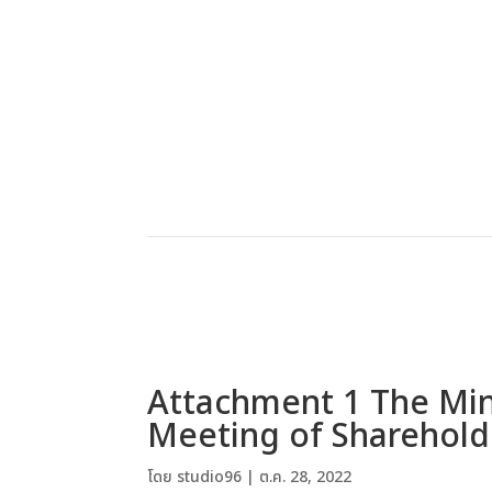
Attachment 1 The Min
Meeting of Sharehold
โดย
studio96
|
ต.ค. 28, 2022