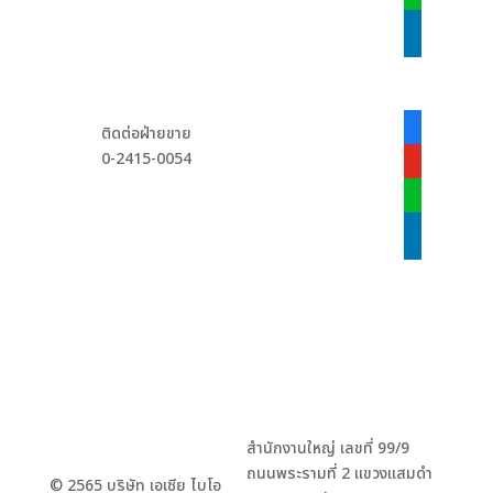
linkedin
facebook-
ติดต่อฝ่ายขาย
alt
0-2415-0054
youtube
line
linkedin
สำนักงานใหญ่ เลขที่ 99/9
ถนนพระรามที่ 2 แขวงแสมดำ
© 2565 บริษัท เอเชีย ไบโอ