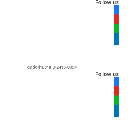
Follow us
facebook
alt
youtube
line
linkedin
ติดต่อฝ่ายขาย 0-2415-0054
Follow us
facebook
alt
youtube
line
linkedin