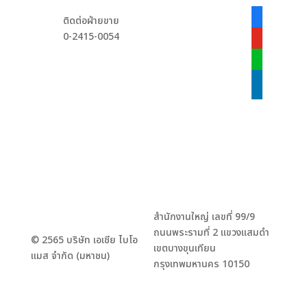
facebook-
ติดต่อฝ่ายขาย
alt
0-2415-0054
youtube
line
linkedin
สำนักงานใหญ่ เลขที่ 99/9
ถนนพระรามที่ 2 แขวงแสมดำ
© 2565 บริษัท เอเชีย ไบโอ
เขตบางขุนเทียน
แมส จำกัด (มหาชน)
กรุงเทพมหานคร 10150