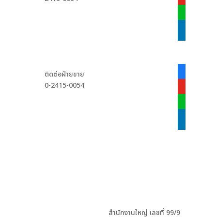
line
linkedin
facebook-
ติดต่อฝ่ายขาย
alt
0-2415-0054
youtube
line
linkedin
สำนักงานใหญ่ เลขที่ 99/9