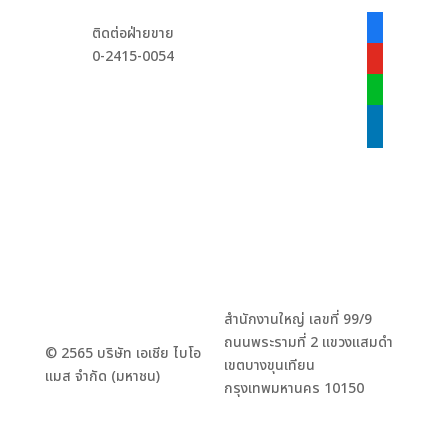
facebook-
ติดต่อฝ่ายขาย
alt
0-2415-0054
youtube
line
linkedin
สำนักงานใหญ่ เลขที่ 99/9
ถนนพระรามที่ 2 แขวงแสมดำ
© 2565 บริษัท เอเชีย ไบโอ
เขตบางขุนเทียน
แมส จำกัด (มหาชน)
กรุงเทพมหานคร 10150