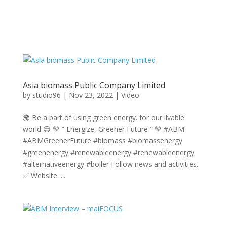
Asia biomass Public Company Limited
by
studio96
|
Nov 23, 2022
|
Video
🌍 Be a part of using green energy. for our livable
world 😊 💚 ” Energize, Greener Future ” 💚 #ABM
#ABMGreenerFuture #biomass #biomassenergy
#greenenergy #renewableenergy #renewableenergy
#alternativeenergy #boiler Follow news and activities.
✅ Website :...