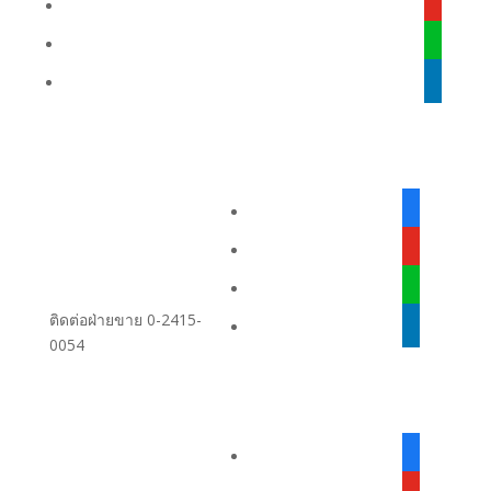
youtube
line
linkedin
facebook-
alt
youtube
line
ติดต่อฝ่ายขาย 0-2415-
linkedin
0054
facebook-
alt